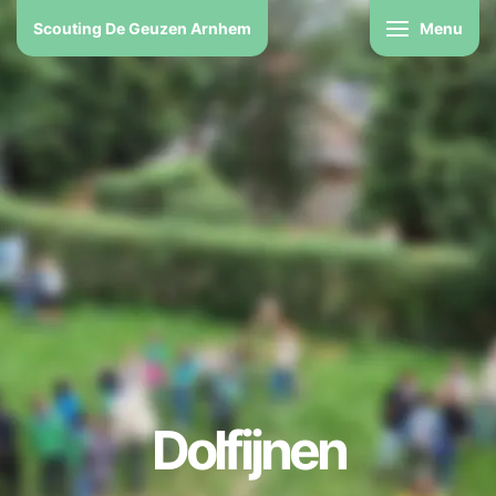
Scouting De Geuzen Arnhem
Menu
Dolfijnen